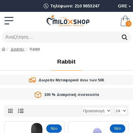
Ολοκληρωμένο
Τηλέφωνο: 210 9653247
GRE
Adult
Shop
0
για
Sex
Δονητές
Rabbit
Toys
Rabbit
όπως
Δονητές,
Δωρεάν Μεταφορικά άνω των 50€
Είδη
100 % Διακριτική συσκευσία
BDSM
&
Ερωτικά
Είδη
Νέο
Νέο