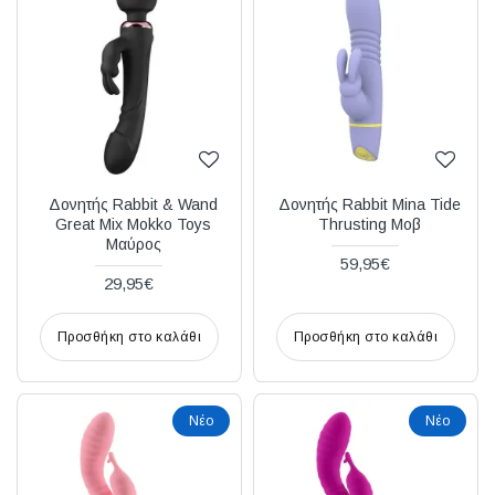
Διακριτική
αποστολή,
επώνυμα
Brands
και
χιλιάδες
επιλογές
Δονητής Rabbit & Wand
Δονητής Rabbit Mina Tide
Great Mix Mokko Toys
Thrusting Μοβ
Μαύρος
59,95€
29,95€
Προσθήκη στο καλάθι
Προσθήκη στο καλάθι
Νέο
Νέο