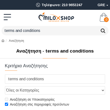
Ολοκληρωμένο
Τηλέφωνο: 210 9653247
GRE
Adult
Shop
0
για
Sex
Αναζήτηση
Toys
Αναζήτηση - terms and conditions
όπως
Δονητές,
Κριτήρια Αναζήτησης
Είδη
BDSM
&
Ερωτικά
Αναζήτηση σε Υποκατηγορίες
Αναζήτηση στις περιγραφές προϊόντων
Είδη