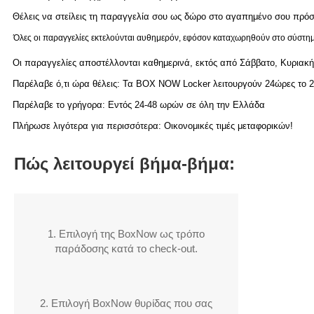
Θέλεις να στείλεις τη παραγγελία σου ως δώρο στο αγαπημένο σου π
Διακριτική
αποστολή,
Όλες οι παραγγελίες εκτελούνται αυθημερόν, εφόσον καταχωρηθούν στο σύστημά
επώνυμα
Οι παραγγελίες αποστέλλονται καθημερινά, εκτός από Σάββατο, Κυριακή 
Brands
Παρέλαβε ό,τι ώρα θέλεις: Τα BOX NOW Locker λειτουργούν 24ώρες το 
και
Παρέλαβε το γρήγορα: Εντός 24-48 ωρών σε όλη την Ελλάδα
χιλιάδες
Πλήρωσε λιγότερα για περισσότερα: Οικονομικές τιμές μεταφορικών!
επιλογές
Πώς λειτουργεί βήμα-βήμα:
1. Επιλογή της BoxNow ως τρόπο
παράδοσης κατά το check-out.
2. Επιλογή BoxNow θυρίδας που σας