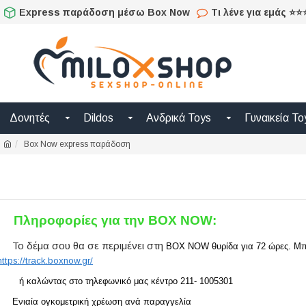
Ολοκληρωμένο
Express παράδοση μέσω Box Now
Τι λένε για εμάς ⭐
Adult
Shop
για
Sex
Δονητές
Dildos
Ανδρικά Toys
Γυναικεία To
Toys
Box Now express παράδοση
όπως
Δονητές,
Είδη
Πληροφορίες για την
BOX
NOW
:
BDSM
&
Το δέμα σου θα σε περιμένει στη
BOX
NOW
θυρίδα για 72 ώρες. Μ
https://track.boxnow.gr/
Ερωτικά
ή καλώντας στο τηλεφωνικό μας κέντρο 211- 1005301
Είδη
Ενιαία ογκομετρική χρέωση ανά παραγγελία