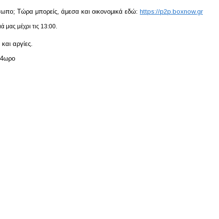
ρόσωπο; Τώρα μπορείς, άμεσα και οικονομικά εδώ:
https://p2p.boxnow.gr
 μας μέχρι τις 13:00.
και αργίες.
24ωρο