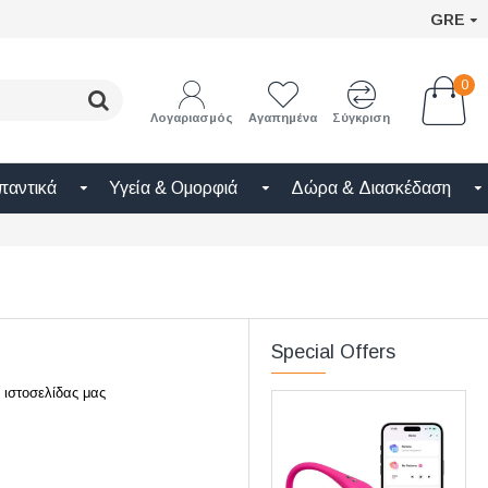
GRE
0
Λογαριασμός
Αγαπημένα
Σύγκριση
παντικά
Υγεία & Ομορφιά
Δώρα & Διασκέδαση
Special Offers
της ιστοσελίδας μας