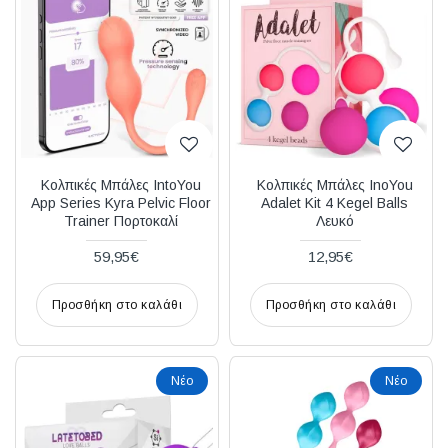
Διακριτική
αποστολή,
επώνυμα
Brands
και
χιλιάδες
επιλογές
Κολπικές Μπάλες IntoYou
Κολπικές Μπάλες InoYou
App Series Kyra Pelvic Floor
Adalet Kit 4 Kegel Balls
Trainer Πορτοκαλί
Λευκό
59,95€
12,95€
Προσθήκη στο καλάθι
Προσθήκη στο καλάθι
Νέο
Νέο