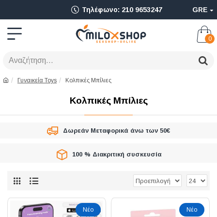
Ολοκληρωμένο
Τηλέφωνο: 210 9653247
GRE
Adult
Shop
0
για
Sex
Γυναικεία Toys
Κολπικές Μπίλιες
Toys
Κολπικές Μπίλιες
όπως
Δονητές,
Δωρεάν Μεταφορικά άνω των 50€
Είδη
100 % Διακριτική συσκευσία
BDSM
&
Ερωτικά
Είδη
Νέο
Νέο