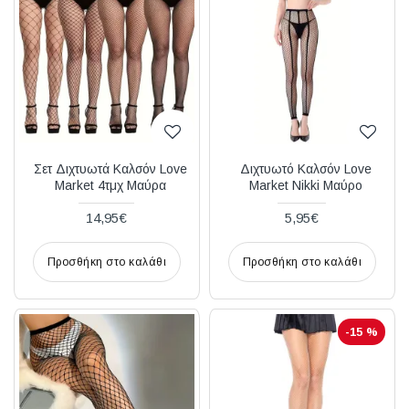
Διακριτική
αποστολή,
επώνυμα
Brands
και
χιλιάδες
επιλογές
Σετ Διχτυωτά Καλσόν Love
Διχτυωτό Καλσόν Love
Market 4τμχ Μαύρα
Market Nikki Μαύρο
14,95€
5,95€
Προσθήκη στο καλάθι
Προσθήκη στο καλάθι
-15 %