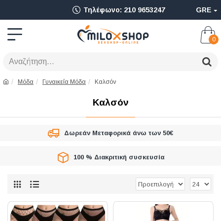
Ολοκληρωμένο
Τηλέφωνο: 210 9653247
GRE
Adult
Shop
0
για
Sex
Μόδα
Γυναικεία Μόδα
Καλσόν
Toys
Καλσόν
όπως
Δονητές,
Δωρεάν Μεταφορικά άνω των 50€
Είδη
100 % Διακριτική συσκευσία
BDSM
&
Ερωτικά
Είδη